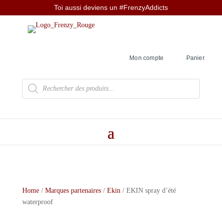
Toi aussi deviens un #FrenzyAddicts
Mon compte
Panier
Recherche
de
produits
Home
/
Marques partenaires
/
Ekin
/ EKIN spray d’été
waterproof