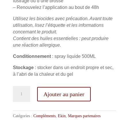
lustrage ou d’une brosse
– Renouvelez l’application au bout de 48h
Utilisez les biocides avec précaution. Avant toute
utilisation, lisez l’étiquette et les informations
concernant le produit.
Contient des huiles essentielles : peut produire
une réaction allergique.
Conditionnement
: spray liquide 500ML
Stockage
: stocker dans un endroit propre et sec,
à l’abri de la chaleur et du gel
quantité
Ajouter au panier
de
EKIN
spray
d'été
Catégories :
Compléments
,
Ekin
,
Marques partenaires
waterproof