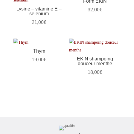
Form’EKIN
Lysine – vitamine E –
32,00
€
selenium
21,00
€
Thym
EKIN shampoing
19,00
€
douceur menthe
18,00
€