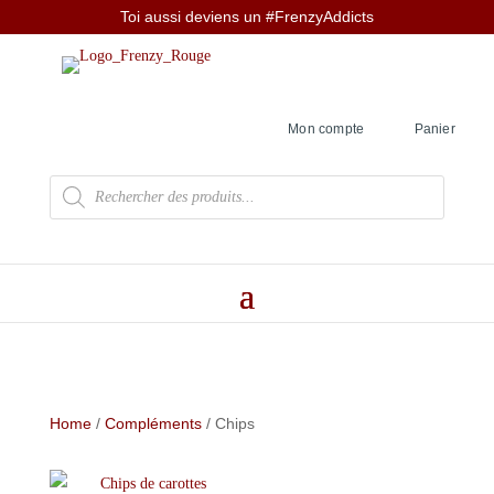
Toi aussi deviens un #FrenzyAddicts
Mon compte
Panier
Recherche
de
produits
Home
/
Compléments
/ Chips