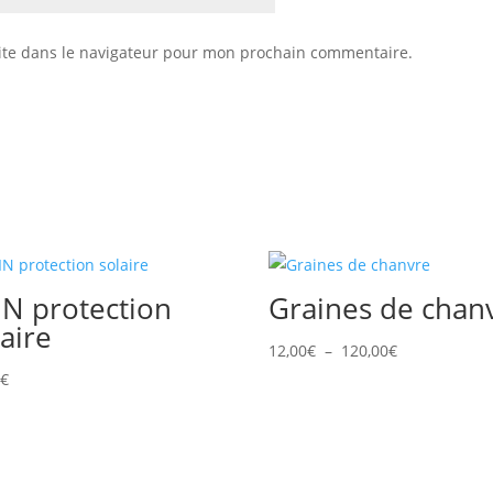
ite dans le navigateur pour mon prochain commentaire.
IN protection
Graines de chan
laire
Plage
12,00
€
–
120,00
€
de
0
€
prix :
12,00€
à
120,00€