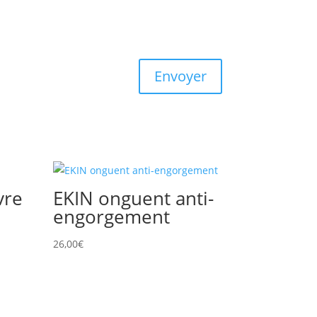
Envoyer
vre
EKIN onguent anti-
engorgement
26,00
€