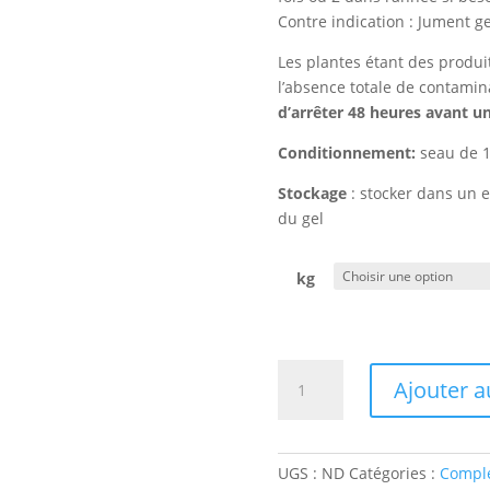
Contre indication : Jument ge
Les plantes étant des produit
l’absence totale de contami
d’arrêter 48 heures avant u
Conditionnement:
seau de 1
Stockage
: stocker dans un e
du gel
kg
quantité
Ajouter a
de
Artichaut
UGS :
ND
Catégories :
Compl