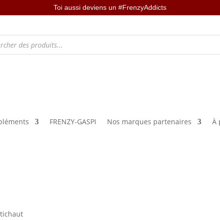
Toi aussi deviens un #FrenzyAddicts
léments
FRENZY-GASPI
Nos marques partenaires
À 
tichaut