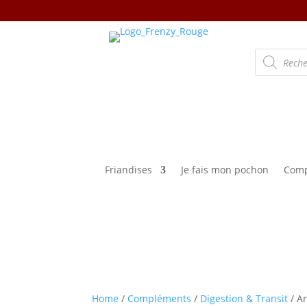
Recherche
de
produits
Friandises
Je fais mon pochon
Comp
Home
/
Compléments
/
Digestion & Transit
/ Ar