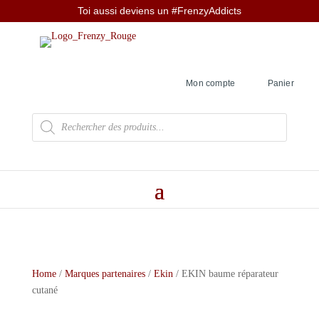
Toi aussi deviens un #FrenzyAddicts
Mon compte
Panier
Recherche
de
produits
Home
/
Marques partenaires
/
Ekin
/ EKIN baume réparateur
cutané