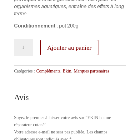
organismes aquatiques, entraîne des effets à long
terme
Conditionnement
: pot 200g
quantité
Ajouter au panier
de
EKIN
baume
réparateur
Catégories :
Compléments
,
Ekin
,
Marques partenaires
cutané
Avis
Soyez le premier à laisser votre avis sur “EKIN baume
réparateur cutané”
Votre adresse e-mail ne sera pas publiée.
Les champs
obligatoires sont indiqués avec
*