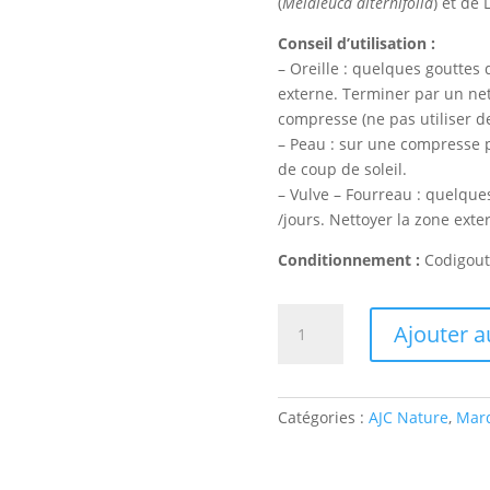
(
Melaleuca alternifolia
) et de 
Conseil d’utilisation :
– Oreille : quelques gouttes d
externe. Terminer par un net
compresse (ne pas utiliser de
– Peau : sur une compresse po
de coup de soleil.
– Vulve – Fourreau : quelques
/jours. Nettoyer la zone ext
Conditionnement :
Codigout
quantité
Ajouter a
de
Soin
des
oreilles
Catégories :
AJC Nature
,
Marq
et
de