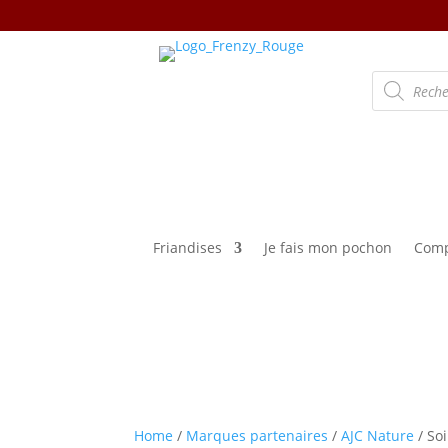
Recherche
de
produits
Friandises
Je fais mon pochon
Comp
Home
/
Marques partenaires
/
AJC Nature
/ Soi