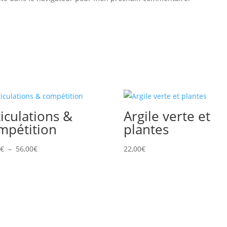
ticulations &
Argile verte et
mpétition
plantes
Plage
0
€
–
56,00
€
22,00
€
de
prix :
28,00€
à
56,00€