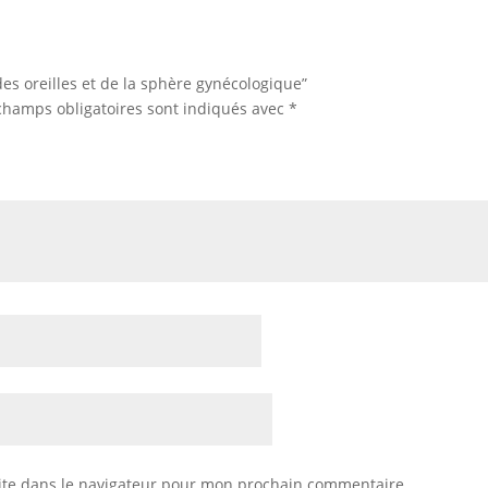
la
sphère
gynécologique
 des oreilles et de la sphère gynécologique”
champs obligatoires sont indiqués avec
*
ite dans le navigateur pour mon prochain commentaire.