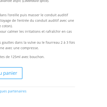
Lavande aspic (
Lavandula spica
).
ans l’oreille puis masser le conduit auditif
toyage de l’entrée du conduit auditif avec une
 coton).
ur calmer les irritations et rafraîchir en cas
 gouttes dans la vulve ou le fourreau 2 à 3 fois
erne avec une compresse.
tes de 125ml avec bouchon.
u panier
ues partenaires