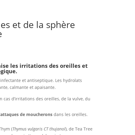
les et de la sphère
e
se les irritations des oreilles et
ogique.
infectante et antiseptique. Les hydrolats
ante, calmante et apaisante.
n cas d’irritations des oreilles, de la vulve, du
d’attaques de moucherons
dans les oreilles.
Thym (
Thymus vulgaris CT thujanol
), de Tea Tree