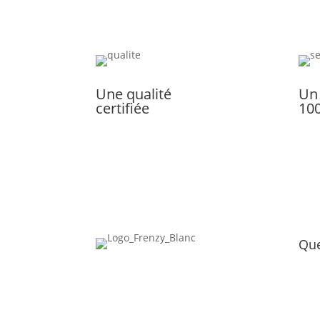
Une qualité
Un
certifiée
10
Que
A pr
Nous