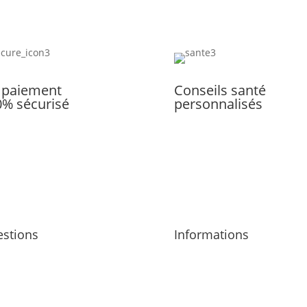
 paiement
Conseils santé
0% sécurisé
personnalisés
stions
Informations
opos
Mentions légales
 contacter
CGV