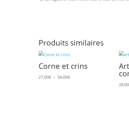
Produits similaires
Corne et crins
Ar
co
Plage
27,00
€
–
56,00
€
de
28,0
prix :
27,00€
à
56,00€