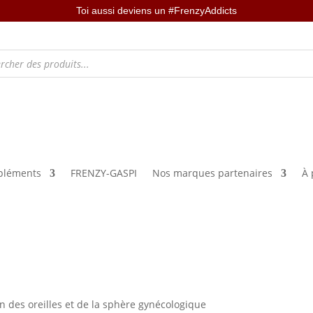
Toi aussi deviens un #FrenzyAddicts
léments
FRENZY-GASPI
Nos marques partenaires
À 
n des oreilles et de la sphère gynécologique