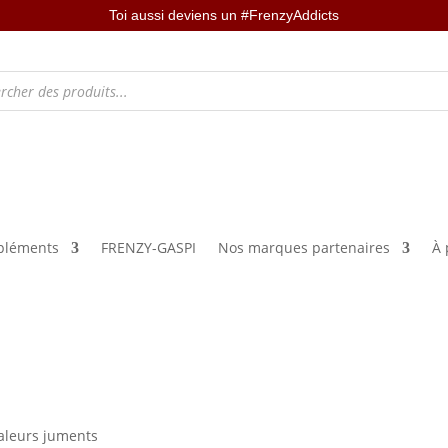
Toi aussi deviens un #FrenzyAddicts
léments
FRENZY-GASPI
Nos marques partenaires
À 
aleurs juments