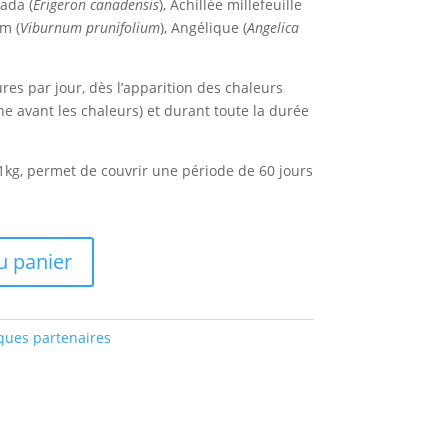
ada (
Erigeron canadensis
), Achillée millefeuille
m (
Viburnum prunifolium
), Angélique (
Angelica
res par jour, dès l’apparition des chaleurs
ne avant les chaleurs) et durant toute la durée
1kg, permet de couvrir une période de 60 jours
u panier
ues partenaires