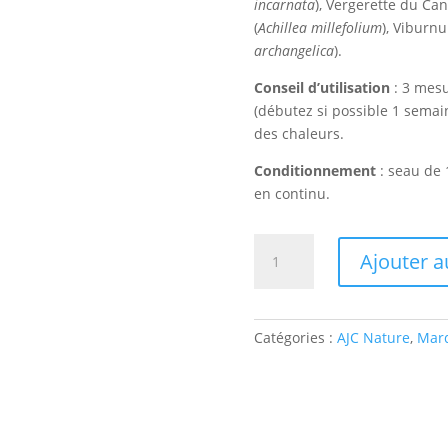
incarnata
), Vergerette du Can
(
Achillea millefolium
), Viburnu
archangelica
).
Conseil d’utilisation
: 3 mesu
(débutez si possible 1 semai
des chaleurs.
Conditionnement
: seau de 
en continu.
quantité
Ajouter a
de
Chaleurs
juments
Catégories :
AJC Nature
,
Marq