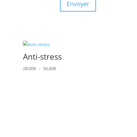
Envoyer
Anti-stress
Plage
28,00
€
–
56,00
€
de
prix :
28,00€
à
56,00€