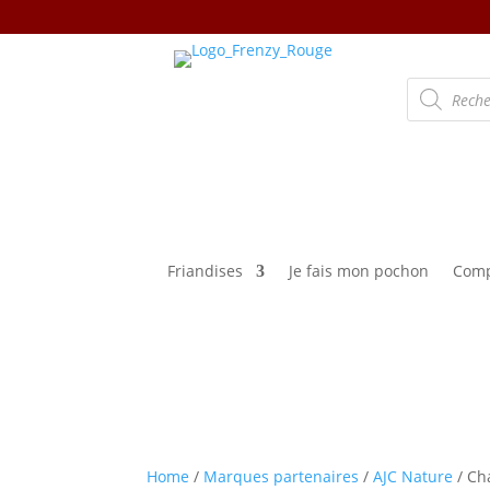
Recherche
de
produits
Friandises
Je fais mon pochon
Comp
Home
/
Marques partenaires
/
AJC Nature
/ Ch