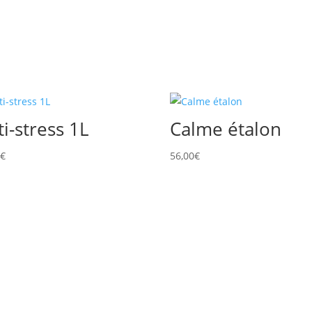
ti-stress 1L
Calme étalon
0
€
56,00
€