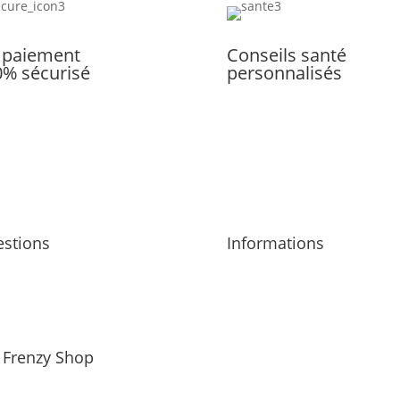
 paiement
Conseils santé
0% sécurisé
personnalisés
stions
Informations
opos
Mentions légales
 contacter
CGV
Frenzy Shop