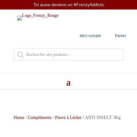
Toi aussi deviens un #FrenzyAddicts
Mon compte
Panier
Recherche
de
produits
Home
/
Compléments
/
Pierre à Lécher
/ ANTI INSECT 3Kg