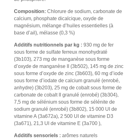
Composition:
Chlorure de sodium, carbonate de
calcium, phosphate dicalcique, oxyde de
magnésium, mélange d’huiles essentielles (à
base d’ail), mélasse (0,3 %)
Additifs nutritionnels par kg :
930 mg de fer
sous forme de sulfate ferreux monohydraté
(3b103), 273 mg de manganèse sous forme
d’oxyde de manganèse II (3b502), 145 mg de zinc
sous forme d’oxyde de zinc (3b603), 60 mg d’iode
sous forme d’iodate de calcium granulé (enrobé,
anhydre) (3b203), 25 mg de cobalt sous forme de
carbonate de cobalt II granulé (enrobé) (3b304),
7,5 mg de sélénium sous forme de sélénite de
sodium granulé (enrobé) (3b802), 15 000 UI de
vitamine A (3a672a), 2 500 UI de vitamine D3
(3a671), 21,3 UI de vitamine E (3a700 ),
Additifs sensoriels :
arômes naturels