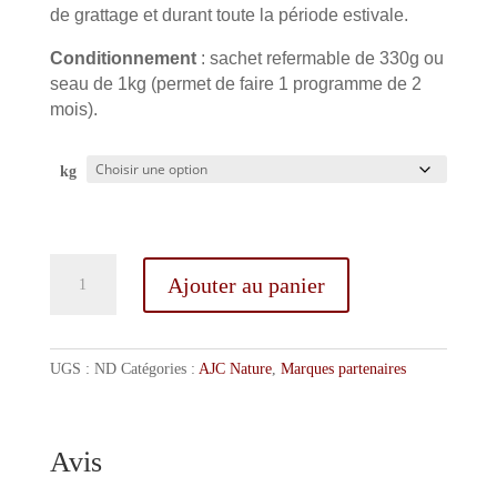
de grattage et durant toute la période estivale.
Conditionnement
: sachet refermable de 330g ou
seau de 1kg (permet de faire 1 programme de 2
mois).
kg
quantité
Ajouter au panier
de
Anti-
démangeaisons
UGS :
ND
Catégories :
AJC Nature
,
Marques partenaires
Avis