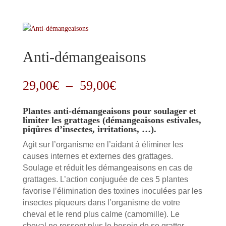
Anti-démangeaisons
Plage
29,00
€
–
59,00
€
de
prix :
Plantes anti-démangeaisons pour soulager et
29,00€
limiter les grattages (démangeaisons estivales,
piqûres d’insectes, irritations, …).
à
59,00€
Agit sur l’organisme en l’aidant à éliminer les
causes internes et externes des grattages.
Soulage et réduit les démangeaisons en cas de
grattages. L’action conjuguée de ces 5 plantes
favorise l’élimination des toxines inoculées par les
insectes piqueurs dans l’organisme de votre
cheval et le rend plus calme (camomille). Le
cheval ne ressent plus le besoin de se gratter.