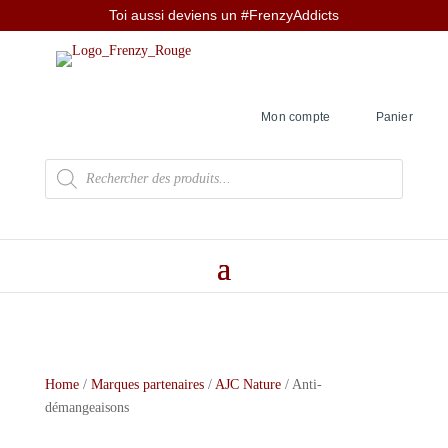
Toi aussi deviens un #FrenzyAddicts
Mon compte
Panier
Recherche
de
produits
Home
/
Marques partenaires
/
AJC Nature
/ Anti-
démangeaisons