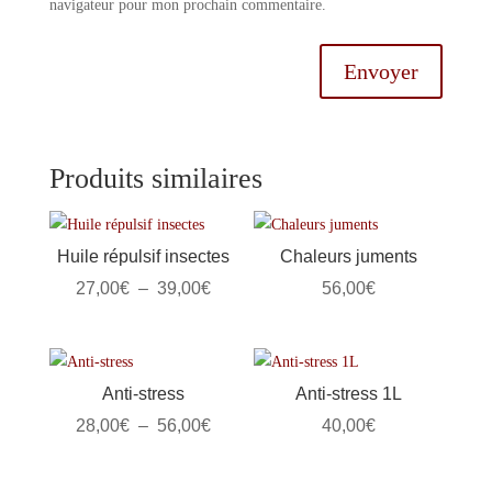
navigateur pour mon prochain commentaire.
Envoyer
Produits similaires
Huile répulsif insectes
Chaleurs juments
Plage
27,00
€
–
39,00
€
56,00
€
de
prix :
27,00€
Anti-stress
Anti-stress 1L
à
Plage
28,00
€
–
56,00
€
40,00
€
39,00€
de
prix :