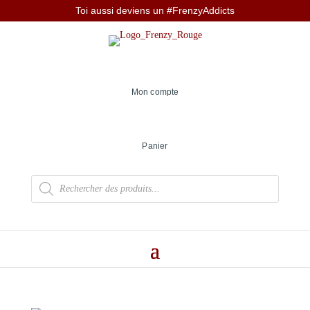
Toi aussi deviens un #FrenzyAddicts
Mon compte
Panier
Recherche
de
produits