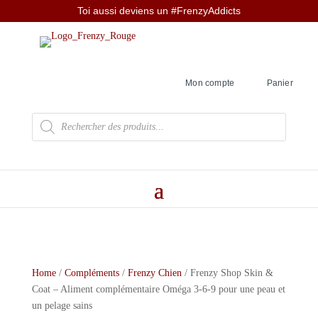
Toi aussi deviens un #FrenzyAddicts
Mon compte
Panier
Recherche
de
produits
Home
/
Compléments
/
Frenzy Chien
/ Frenzy Shop Skin &
Coat – Aliment complémentaire Oméga 3-6-9 pour une peau et
un pelage sains