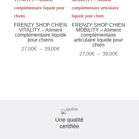
à
57,00€
FRENZY SHOP CHIEN
FRENZY SHOP CHIEN
VITALITY – Aliment
MOBILITY – Aliment
complémentaire liquide
complémentaire
pour chiens
articulaire liquide pour
chien
Plage
27,00
€
–
39,00
€
Plage
27,00
€
–
39,00
€
de
de
prix :
prix :
27,00€
27,00€
à
à
39,00€
39,00€
Une qualité
certifiée