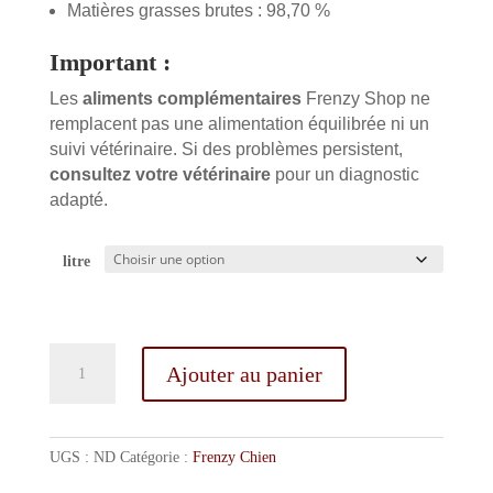
Matières grasses brutes : 98,70 %
Important :
Les
aliments complémentaires
Frenzy Shop ne
remplacent pas une alimentation équilibrée ni un
suivi vétérinaire. Si des problèmes persistent,
consultez votre vétérinaire
pour un diagnostic
adapté.
litre
quantité
Ajouter au panier
de
Frenzy
Shop
Skin
UGS :
ND
Catégorie :
Frenzy Chien
&