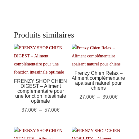
Coat
–
Aliment
complémentaire
Oméga
Produits similaires
3-
6-
9
pour
une
Frenzy Chien Relax –
peau
Aliment complémentaire
FRENZY SHOP CHIEN
et
apaisant naturel pour
DIGEST – Aliment
chiens
un
complémentaire pour
une fonction intestinale
Plage
pelage
27,00
€
–
39,00
€
optimale
sains
de
Plage
37,00
€
–
57,00
€
prix :
de
27,00€
prix :
à
37,00€
39,00€