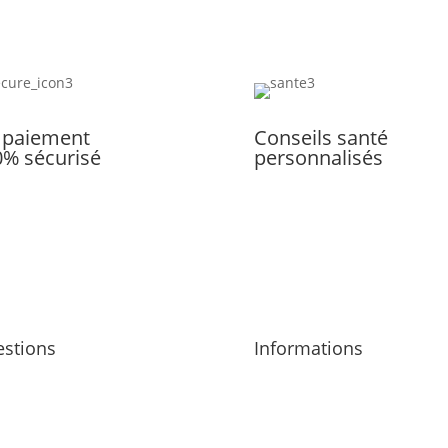
 paiement
Conseils santé
0% sécurisé
personnalisés
stions
Informations
opos
Mentions légales
 contacter
CGV