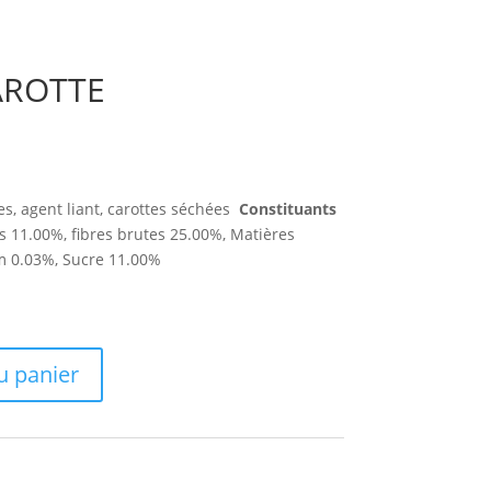
CAROTTE
e
ix
tuel
s, agent liant, carottes séchées
Constituants
t :
 11.00%, fibres brutes 25.00%, Matières
2,00€.
m 0.03%, Sucre 11.00%
u panier