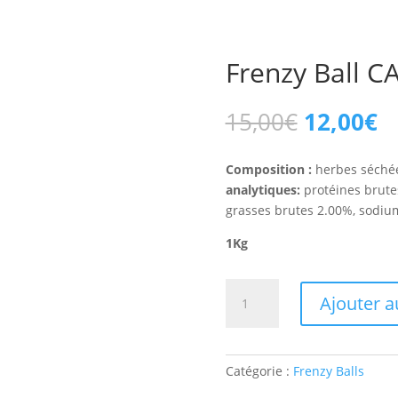
Frenzy Ball 
Le
L
15,00
€
12,00
€
prix
pr
initial
ac
Composition :
herbes séchée
était :
es
analytiques:
protéines brutes
15,00€.
1
grasses brutes 2.00%, sodiu
1Kg
quantité
Ajouter a
de
Frenzy
Ball
CAROTTE
Catégorie :
Frenzy Balls