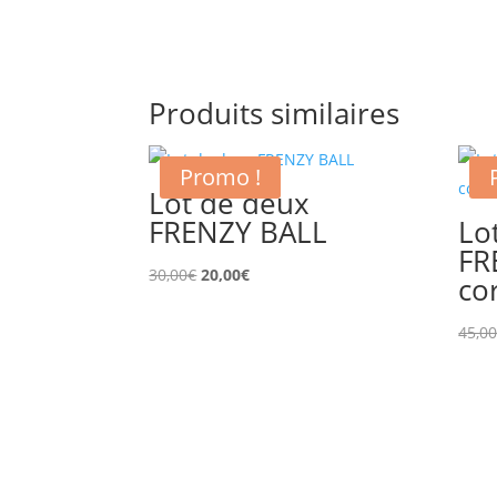
Produits similaires
Promo !
Lot de deux
FRENZY BALL
Lo
FR
Le
Le
30,00
€
20,00
€
co
prix
prix
initial
actuel
45,0
était :
est :
30,00€.
20,00€.