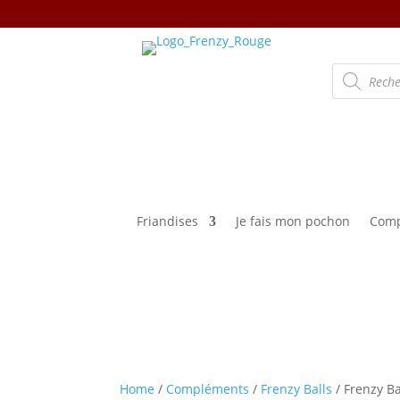
Recherche
de
produits
Friandises
Je fais mon pochon
Comp
Home
/
Compléments
/
Frenzy Balls
/ Frenzy B