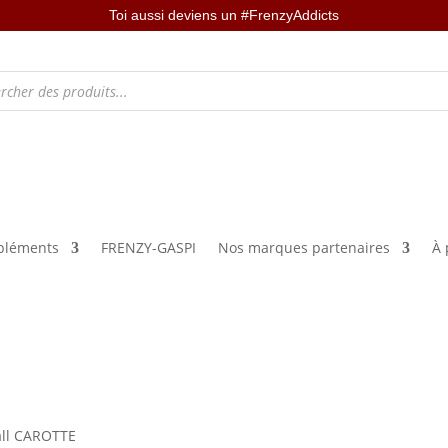
Toi aussi deviens un #FrenzyAddicts
léments
FRENZY-GASPI
Nos marques partenaires
À 
all CAROTTE