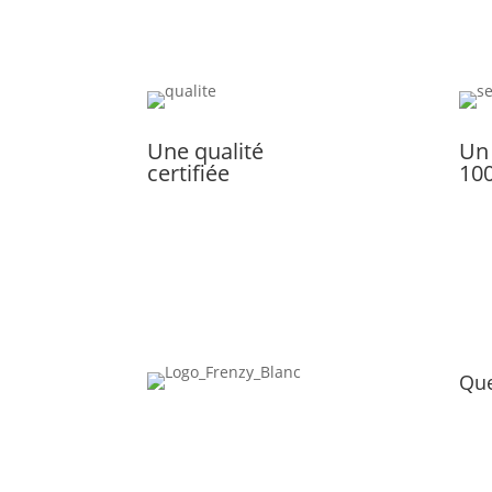
Une qualité
Un
certifiée
10
Que
A pr
Nous